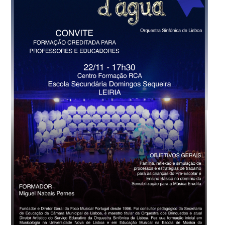
Creditada
–
LEIRIA
–
A
Floresta
d’água
–
22/11