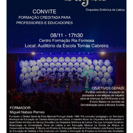
–
FARO
–
A
Floresta
d’água-
8/11