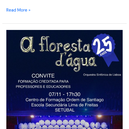
Read More »
Ação
de
Curta
Duração
Creditada-
SETÚBAL
–
A
Floresta
d’água-
7/11