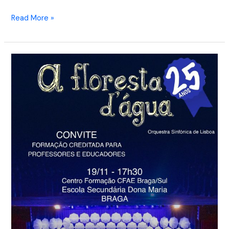
Read More »
Ação
de
Curta
Duração
Creditada
–
BRAGA
–
A
Floresta
d’água
–
19/11