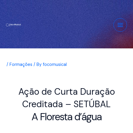
Skip
Post
Main
to
navigation
Men
content
/
Formações
/ By
focomusical
Ação de Curta Duração
Creditada – SETÚBAL
A Floresta d’água