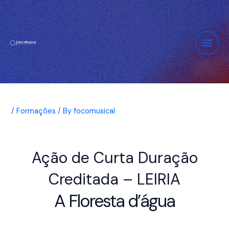
Skip
Post
Main
to
navigation
Men
content
/
Formações
/ By
focomusical
Ação de Curta Duração
Creditada – LEIRIA
A Floresta d’água